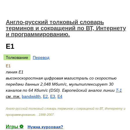
Англо-русский толковый словарь
терминов и сокращений по ВТ, Интернету
и программированию.
E1
Толкование
Перевод
E1
линия
E1
высокоскоростная цифровая магистраль со скоростью
передачи данных 2,048 Мбит/с, мультиплексирует 30
каналов по 64 Кбит/с (DS0). Европейский аналог линии
T-1
см. тж.
bandwidth
,
E2
,
E3
,
E4
Англо-русский толковый словарь терминов и сокращений по ВТ, Интернету и
программированию.
.
1998-2007
.
Игры ⚽
Нужна курсовая?